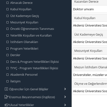
Alınacak Derece
Kabul Koşulları
Üst Kademeye Geçiş
Mezuniyet Koşulları
Önceki Öğrenmenin Tanınması
Yeterlilik Koşulları ve Kuralları
İstihdam Olanakları
Program Yeterlikleri
Dersler
Ders & Program Yeterlilikleri İlişkisi
TYYÇ - Program Yeterlilikleri İlişkisi
Akademik Personel
İletişim
Öğrenciler İçin Genel Bilgiler
Erasmus Beyannamesi (İngilizce)
Ulusal Yeterlilikler